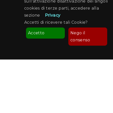
sull'attivazione disattivazione dei singoli
cookies di terze parti, accedere alla
sezione
Privacy
Accetti di ricevere tali Cookie?
Accetto
Nego il
consenso
Comune di Palermo
Palermo Welcome
Recapiti e Contatti