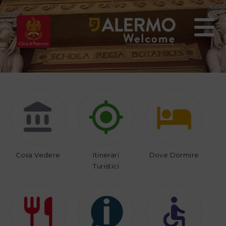
Home
Vivi
Organizza
Palermo
il
tuo
viaggio
Cosa Vedere
Itinerari
Dove Dormire
Turistici