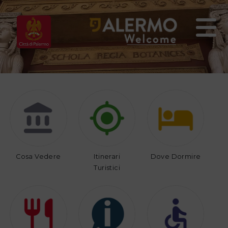
Home
Vivi
Organizza
Palermo
il
tuo
viaggio
Cosa Vedere
Itinerari
Dove Dormire
Turistici