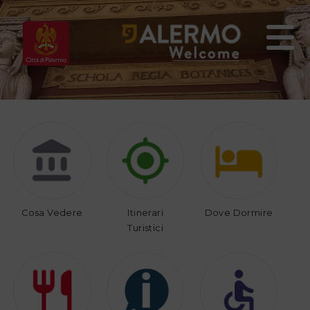
Home
Vivi
Organizza
Palermo
il
tuo
viaggio
Cosa Vedere
Itinerari
Dove Dormire
Turistici