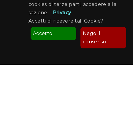
cookies di terze parti, accedere alla
sezione
Privacy
Accetti di ricevere tali Cookie?
Accetto
Nego il
consenso
Comune di Palermo
Palermo Welcome
Recapiti e Contatti