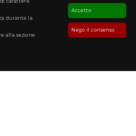
di carattere
Accetto
nza durante la
Nego il consenso
re alla sezione
Seguici su