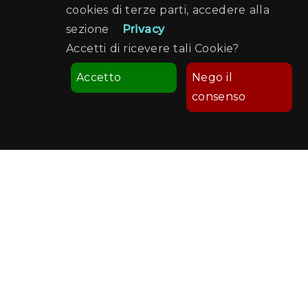
cookies di terze parti, accedere alla
sezione
Privacy
Accetti di ricevere tali Cookie?
Accetto
Nego il
consenso
Comune di Palermo
Palermo Welcome
Recapiti e Contatti