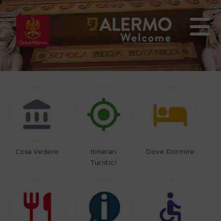
Home
Vivi
Organizza
Palermo
il
tuo
viaggio
Cosa Vedere
Itinerari
Dove Dormire
Turistici