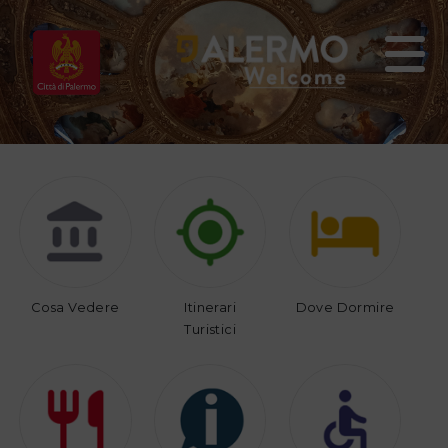
Home
Vivi
Organizza
Palermo
il
tuo
viaggio
Cosa Vedere
Itinerari
Dove Dormire
Turistici