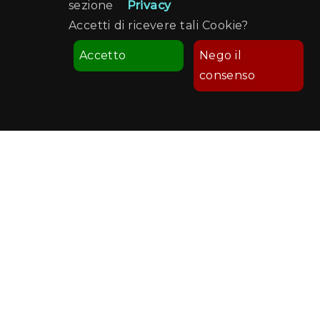
sezione
Privacy
Accetti di ricevere tali Cookie?
Accetto
Nego il
consenso
Comune di Palermo
Palermo Welcome
Recapiti e Contatti
Sede: Ufficio Turismo - Via Sant'Anna, 19