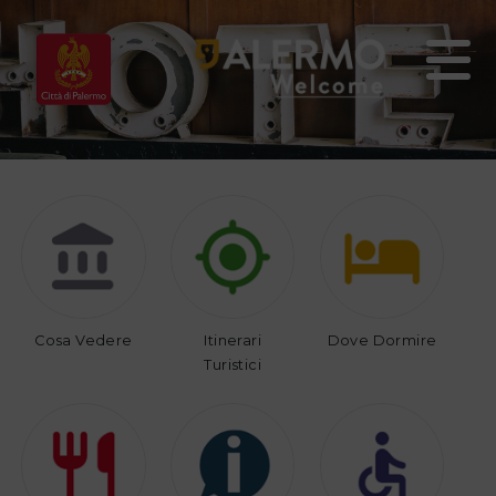
Home
Vivi
Organizza
Palermo
il
tuo
viaggio
Cosa Vedere
Itinerari
Dove Dormire
Turistici