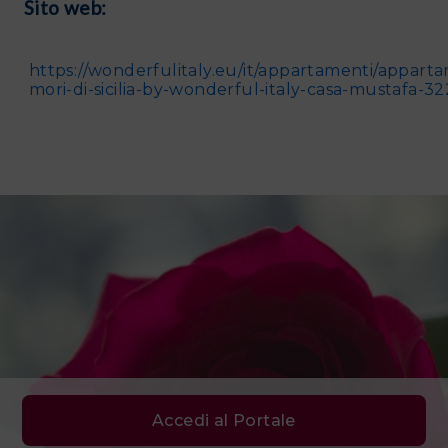
Sito web:
https://wonderfulitaly.eu/it/appartamenti/apparta
mori-di-sicilia-by-wonderful-italy-casa-mustafa-3
Accedi al Portale