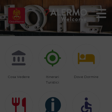
Home
Vivi
Organizza
Palermo
il
tuo
viaggio
Cosa Vedere
Itinerari
Dove Dormire
Turistici