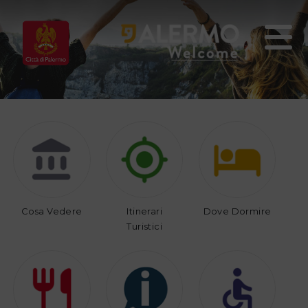
Home
Vivi
Organizza
Palermo
il
tuo
viaggio
Cosa Vedere
Itinerari
Dove Dormire
Turistici