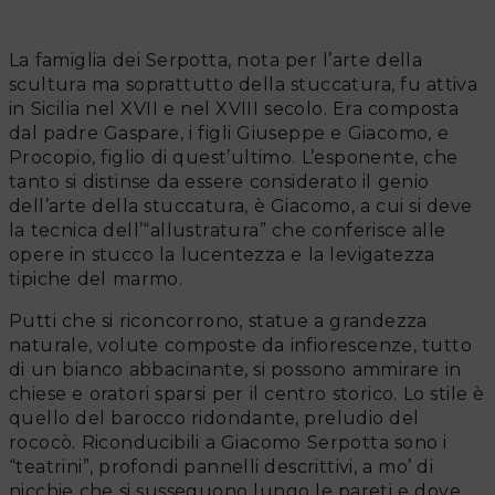
La famiglia dei Serpotta, nota per l’arte della
scultura ma soprattutto della stuccatura, fu attiva
in Sicilia nel XVII e nel XVIII secolo. Era composta
dal padre Gaspare, i figli Giuseppe e Giacomo, e
Procopio, figlio di quest’ultimo. L’esponente, che
tanto si distinse da essere considerato il genio
dell’arte della stuccatura, è Giacomo, a cui si deve
la tecnica dell’“allustratura” che conferisce alle
opere in stucco la lucentezza e la levigatezza
tipiche del marmo.
Putti che si riconcorrono, statue a grandezza
naturale, volute composte da infiorescenze, tutto
di un bianco abbacinante, si possono ammirare in
chiese e oratori sparsi per il centro storico. Lo stile è
quello del barocco ridondante, preludio del
rococò. Riconducibili a Giacomo Serpotta sono i
“teatrini”, profondi pannelli descrittivi, a mo’ di
nicchie che si susseguono lungo le pareti e dove