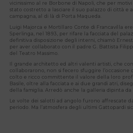
vicinissimo al re Borbone di Napoli, che per motivi
stato costretto a lasciare il suo palazzo di città e a 
campagna, al di là di Porta Maqueda.
Luigi Majorca e Mortillaro Conte di Francavilla erede dei Duchi di
Sperlinga, nel 1893, per rifare la facciata del pala
definitiva disposizione degli interni, chiamò Ernes
per aver collaborato con il padre G. Battista Filip
del Teatro Massimo.
Il grande architetto ed altri valenti artisti, che con lui
collaborarono, non si fecero sfuggire l’occasione d
colto e ricco committente il valore della loro profe
Basile, oltre alla facciata e ai due grandi atri, di
della famiglia. Arredò anche la galleria dipinta d
Le volte dei salotti ad angolo furono affrescate da Rocco Lentini, Luigi Di Giovanni e Giuseppe Enea che erano considerati gli artisti più in vista del
periodo. Ma l’atmosfera degli ultimi Gattopardi sici