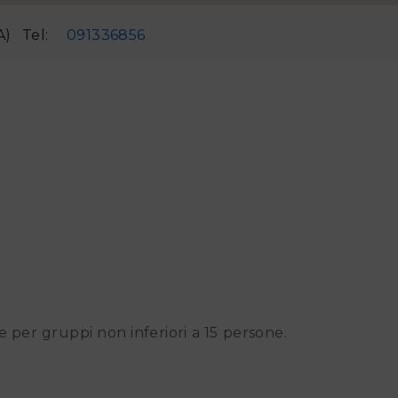
A)
Tel:
091336856
 e per gruppi non inferiori a 15 persone.