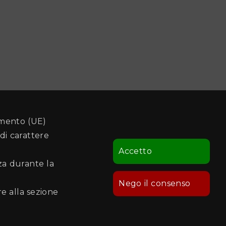
amento (UE)
di carattere
Accetto
nza durante la
Nego il consenso
re alla sezione