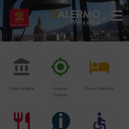
Home
Vivi
Organizza
Palermo
il
tuo
viaggio
Cosa Vedere
Itinerari
Dove Dormire
Turistici