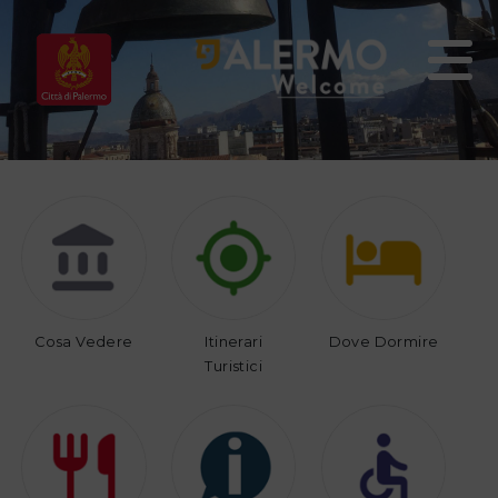
Home
Vivi
Organizza
Palermo
il
tuo
viaggio
Cosa Vedere
Itinerari
Dove Dormire
Turistici