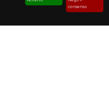
consenso
Comune di Palermo
Palermo Welcome
Recapiti e Contatti
Sede: Ufficio Turismo - Via Sant'Anna, 19
Posta elettronica:
turismo@cert.comune.palermo.it
-
promozioneturismo@comune.palermo.it