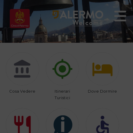
Home
Vivi
Organizza
Palermo
il
tuo
viaggio
Cosa Vedere
Itinerari
Dove Dormire
Turistici