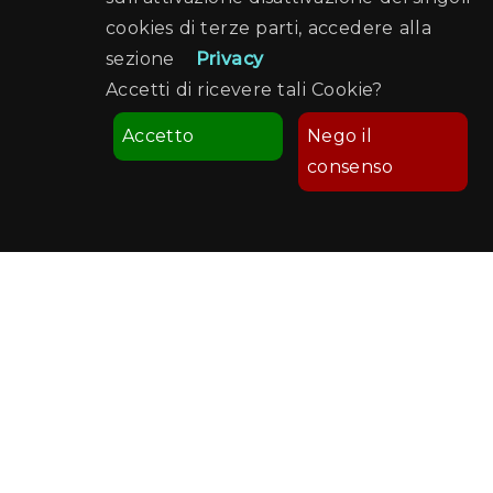
cookies di terze parti, accedere alla
sezione
Privacy
Accetti di ricevere tali Cookie?
Accetto
Nego il
consenso
Comune di Palermo
Palermo Welcome
Recapiti e Contatti