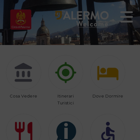
Home
Vivi
Organizza
Palermo
il
tuo
viaggio
Cosa Vedere
Itinerari
Dove Dormire
Turistici