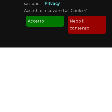
sezione
Privacy
Accetti di ricevere tali Cookie?
Accetto
Nego il
consenso
Comune di Palermo
Palermo Welcome
Recapiti e Contatti
Sede: Ufficio Turismo - Via Sant'Anna, 19