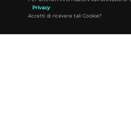
Privacy
Accetti di ricevere tali Cookie?
Comune di Pa
Palermo Welco
Recapiti e Contatti
Sede: Ufficio Turismo - Via Sant'Anna, 19
Posta elettronica:
turismo@cert.comune.palermo.it
-
promozioneturismo@comune.palermo.it