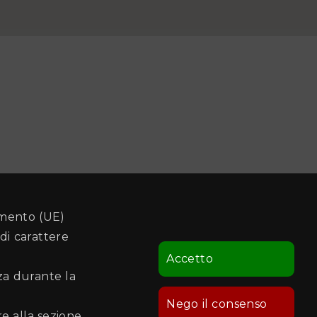
amento (UE)
di carattere
Accetto
nza durante la
Nego il consenso
re alla sezione