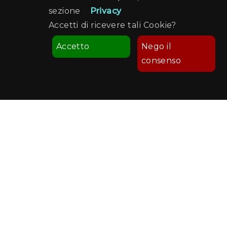
sezione
Privacy
Accetti di ricevere tali Cookie?
Accetto
Nego il
consenso
Comune di Palermo
Palermo Welcome
Recapiti e Contatti
Sede: Ufficio Turismo - Via Sant'Anna, 19